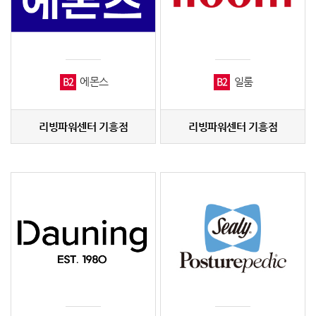
B2
B2
에몬스
일룸
리빙파워센터 기흥점
리빙파워센터 기흥점