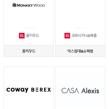
B1
B3
몽키우드
코르시카나&메종
몽키우드
닥스침대&쇼파랑