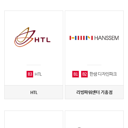
B3
B1
B2
HTL
한샘 디자인파크
HTL
리빙파워센터 기흥점