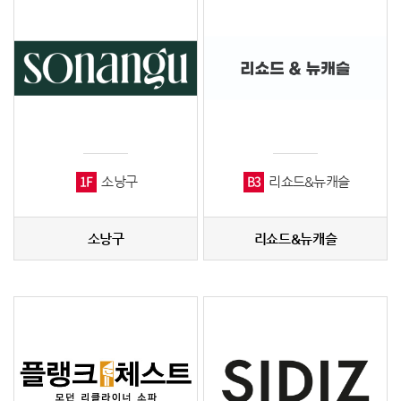
1F
B3
소낭구
리쇼드&뉴캐슬
소낭구
리쇼드&뉴캐슬