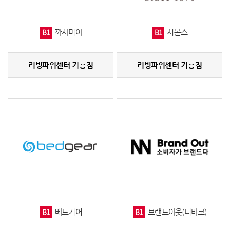
B1
B1
까사미아
시몬스
리빙파워센터 기흥점
리빙파워센터 기흥점
B1
B1
베드기어
브랜드아웃(디바코)