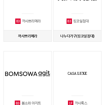
B3
B3
까사쁘리메라
킹코일침대
까사쁘리메라
나누다가구(킹코일침대)
B3
1F
봄소와 아지트
까사룩스