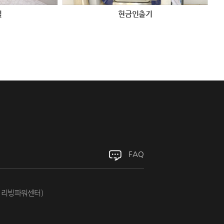
실
현금인출기
FAQ
, 리빙파워센터)