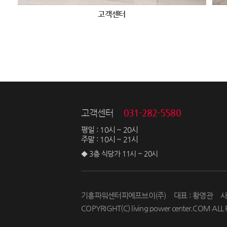
고객센터
031-282-5580
고객센터
평일 : 10시 ~ 20시
주말 : 10시 ~ 21시
◆ 3층 식당가 11시 ~ 20시
기흥파워센터피에프브이(주)
대표 : 황영관
사
COPYRIGHT(C) living power center.COM ALL