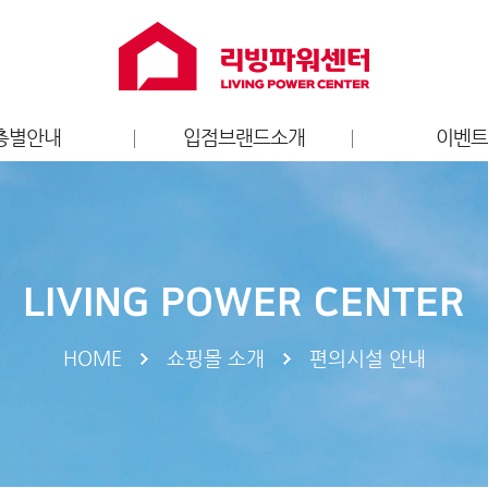
층별안내
입점브랜드소개
이벤
층별안내도
홈퍼니싱
리빙파워센터
가전
브랜드 이
키즈
LIVING POWER CENTER
엔터테인먼트
라이프스타일
HOME
쇼핑몰 소개
편의시설 안내
스포츠
서비스
푸드/카페